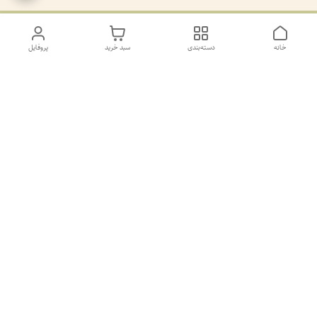
خانه
دسته‌بندی
سبد خرید
پروفایل
دسترسی سریع
تماس با ما
سیاست حریم خصوصی
درباره ما
کانال طرح های غیر ژورنال و ژورنال بله
https://ble.ir/join/AY5dWpXYT2
شماره پشتیانی بله09011873806