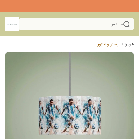
جستجو
هومرا
لوستر و اباژور