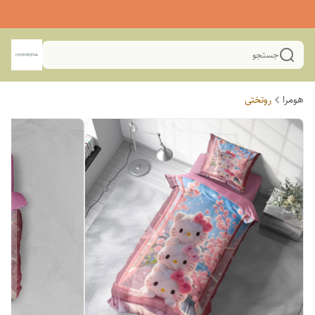
جستجو
هومرا
روتختی