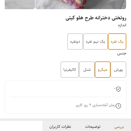
روتختی دخترانه طرح هلو کیتی
اندازه
یک نفره
یک نیم نفره
دونفره
جنس
پورش
میکرو
شنل
کالیفرنیا
0
زمان آماده‌سازی
9
روز کاری
بررسی
توضیحات
نظرات کاربران