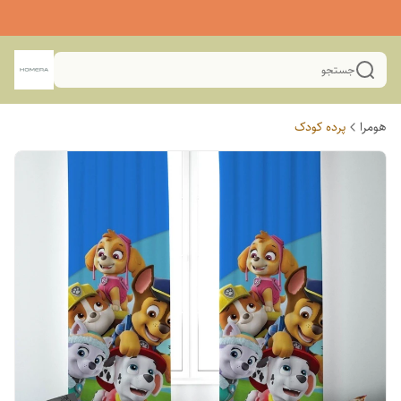
جستجو
هومرا
پرده کودک