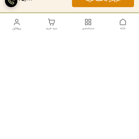
خانه
دسته‌بندی
سبد خرید
پروفایل
دسترسی سریع
تماس با ما
سیاست حریم خصوصی
درباره ما
کانال طرح های غیر ژورنال و ژورنال بله
https://ble.ir/join/AY5dWpXYT2