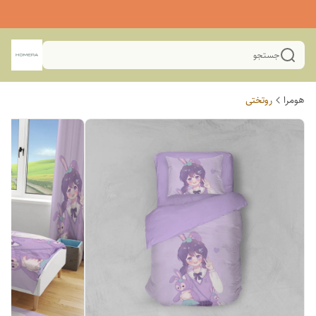
جستجو
هومرا
روتختی