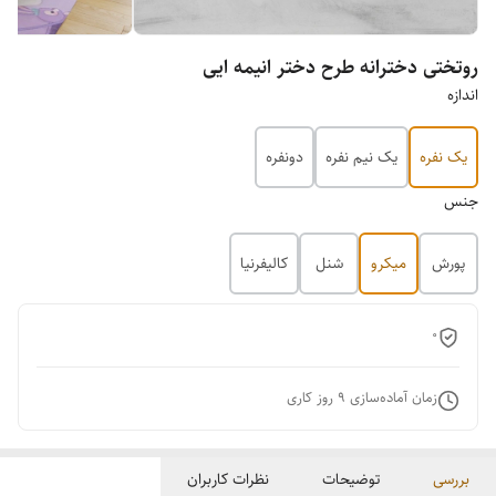
روتختی دخترانه طرح دختر انیمه ایی
اندازه
یک نفره
یک نیم نفره
دونفره
جنس
پورش
میکرو
شنل
کالیفرنیا
0
زمان آماده‌سازی
9
روز کاری
بررسی
توضیحات
نظرات کاربران