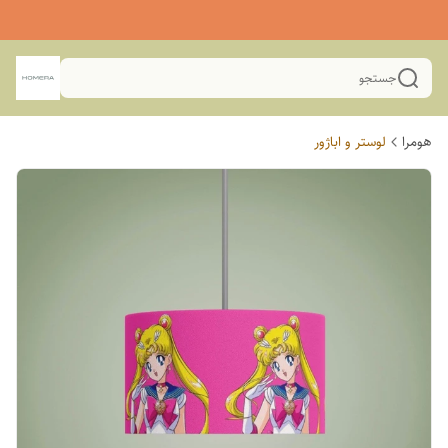
جستجو
هومرا
لوستر و اباژور