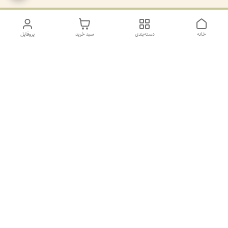
خانه
دسته‌بندی
سبد خرید
پروفایل
دسترسی سریع
تماس با ما
سیاست حریم خصوصی
درباره ما
کانال طرح های غیر ژورنال و ژورنال بله
https://ble.ir/join/AY5dWpXYT2
شماره پشتیانی بله09011873806