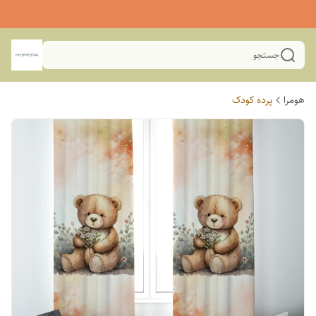
جستجو
هومرا
پرده کودک