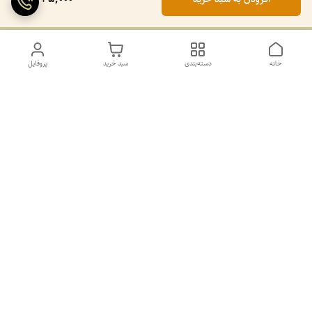
خانه
دسته‌بندی
سبد خرید
پروفایل
دسترسی سریع
تماس با ما
سیاست حریم خصوصی
درباره ما
کانال طرح های غیر ژورنال و ژورنال بله
https://ble.ir/join/AY5dWpXYT2