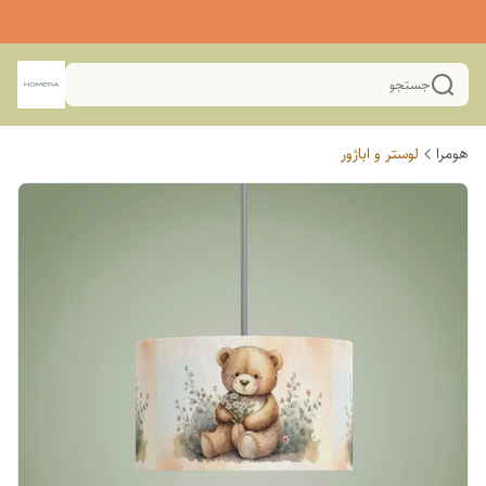
جستجو
هومرا
لوستر و اباژور