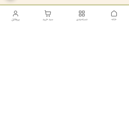
خانه
دسته‌بندی
سبد خرید
پروفایل
دسترسی سریع
تماس با ما
سیاست حریم خصوصی
درباره ما
کانال طرح های غیر ژورنال و ژورنال بله
https://ble.ir/join/AY5dWpXYT2
شماره پشتیانی بله09011873806