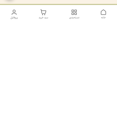
خانه
دسته‌بندی
سبد خرید
پروفایل
دسترسی سریع
تماس با ما
سیاست حریم خصوصی
درباره ما
کانال طرح های غیر ژورنال و ژورنال بله
https://ble.ir/join/AY5dWpXYT2
شماره پشتیانی بله09011873806