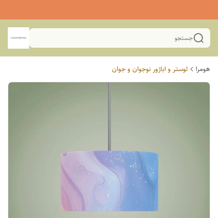
جستجو
هومرا
لوستر و اباژور نوجوان و جوان