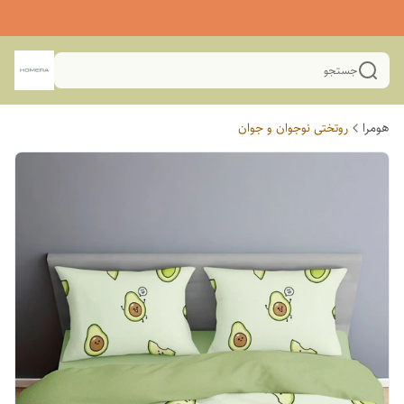
جستجو
هومرا
روتختی نوجوان و جوان