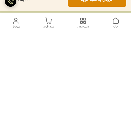
خانه
دسته‌بندی
سبد خرید
پروفایل
دسترسی سریع
تماس با ما
سیاست حریم خصوصی
درباره ما
کانال طرح های غیر ژورنال و ژورنال بله
https://ble.ir/join/AY5dWpXYT2