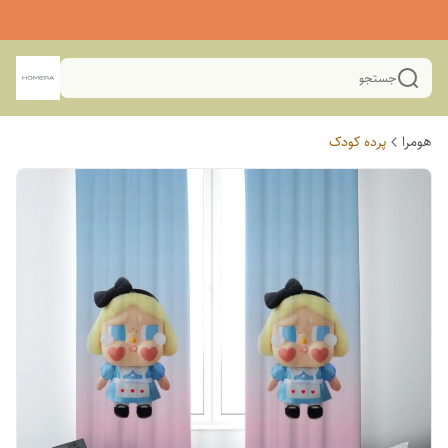
جستجو
هومرا
پرده کودک