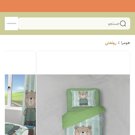
جستجو
هومرا
روتختی