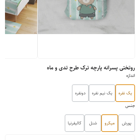
روتختی پسرانه پارچه ترک طرح تدی و ماه
اندازه
یک نفره
یک نیم نفره
دونفره
جنس
پورش
میکرو
شنل
کالیفرنیا