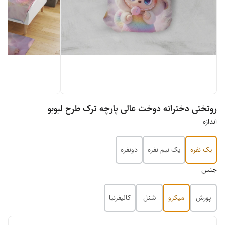
روتختی دخترانه دوخت عالی پارچه ترک طرح لبوبو
اندازه
یک نفره
یک نیم نفره
دونفره
جنس
پورش
میکرو
شنل
کالیفرنیا