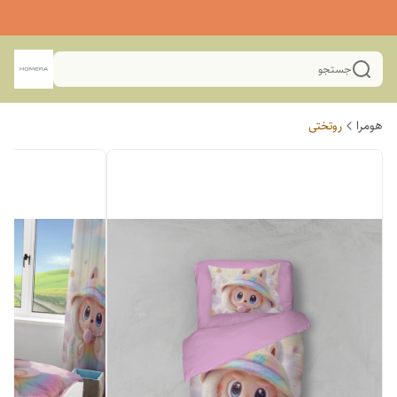
جستجو
هومرا
روتختی