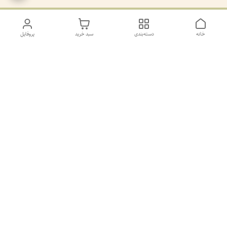
خانه
دسته‌بندی
سبد خرید
پروفایل
دسترسی سریع
تماس با ما
سیاست حریم خصوصی
درباره ما
کانال طرح های غیر ژورنال و ژورنال بله
https://ble.ir/join/AY5dWpXYT2
شماره پشتیانی بله09011873806