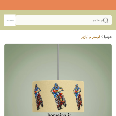
جستجو
هومرا
لوستر و اباژور