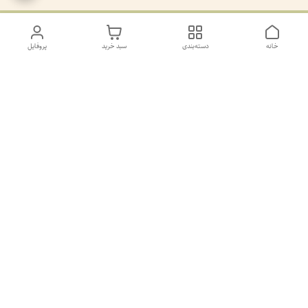
خانه
دسته‌بندی
سبد خرید
پروفایل
دسترسی سریع
تماس با ما
سیاست حریم خصوصی
درباره ما
کانال طرح های غیر ژورنال و ژورنال بله
https://ble.ir/join/AY5dWpXYT2
شماره پشتیانی بله09011873806