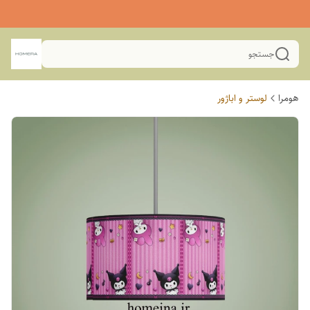
جستجو
هومرا
لوستر و اباژور