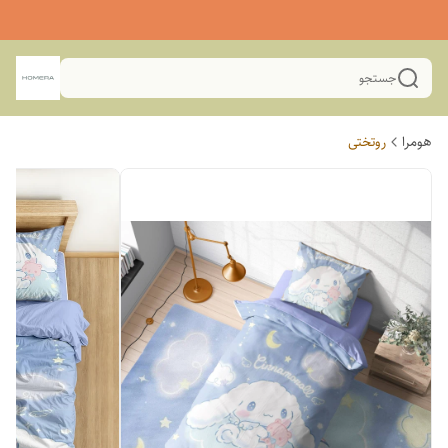
جستجو
هومرا
روتختی