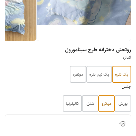
روتختی دخترانه طرح سینامورول
اندازه
یک نفره
یک نیم نفره
دونفره
جنس
پورش
میکرو
شنل
کالیفرنیا
0