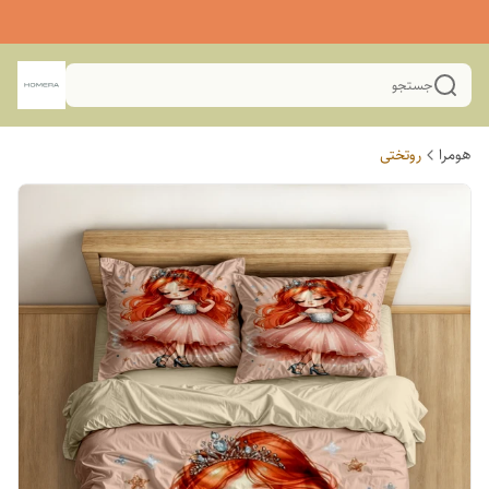
جستجو
هومرا
روتختی