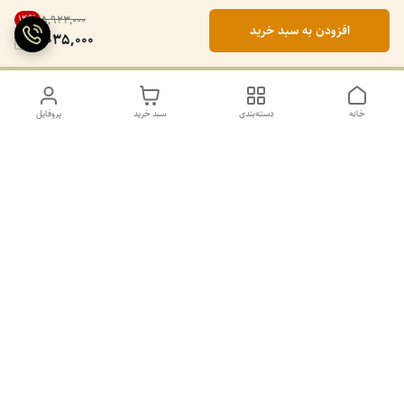
14
%
۵٬۹۲۳٬۰۰۰
افزودن به سبد خرید
5,035,000
خانه
دسته‌بندی
سبد خرید
پروفایل
دسترسی سریع
تماس با ما
سیاست حریم خصوصی
درباره ما
کانال طرح های غیر ژورنال و ژورنال بله