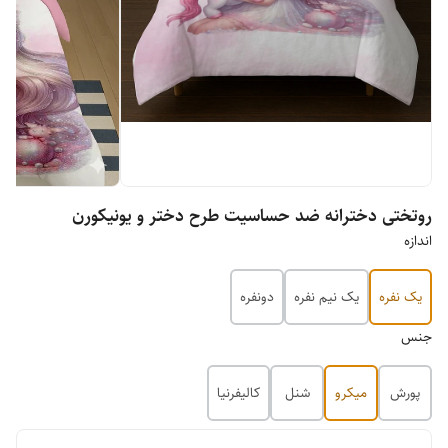
روتختی دخترانه ضد حساسیت طرح دختر و یونیکورن
اندازه
یک نفره
یک نیم نفره
دونفره
جنس
پورش
میکرو
شنل
کالیفرنیا