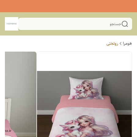
جستجو
هومرا
روتختی