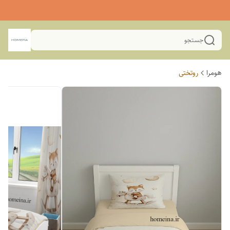
جستجو
هومرا
روتختی