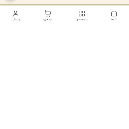
خانه
دسته‌بندی
سبد خرید
پروفایل
دسترسی سریع
تماس با ما
سیاست حریم خصوصی
درباره ما
کانال طرح های غیر ژورنال و ژورنال بله
https://ble.ir/join/AY5dWpXYT2
شماره پشتیانی بله09011873806