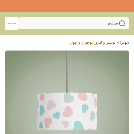
جستجو
هومرا
لوستر و اباژور نوجوان و جوان