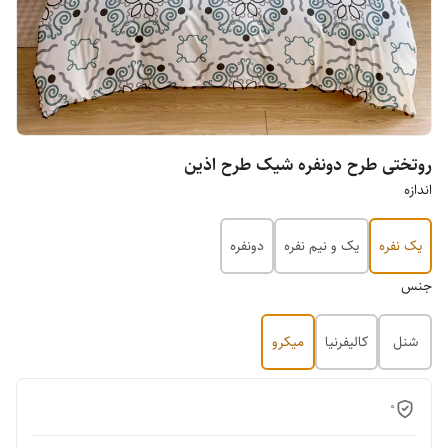
روتختی طرح دونفره شیک طرح اذین
اندازه
یک نفره
یک و نیم نفره
دونفره
جنس
شنل
کالیفرنیا
میکرو
0