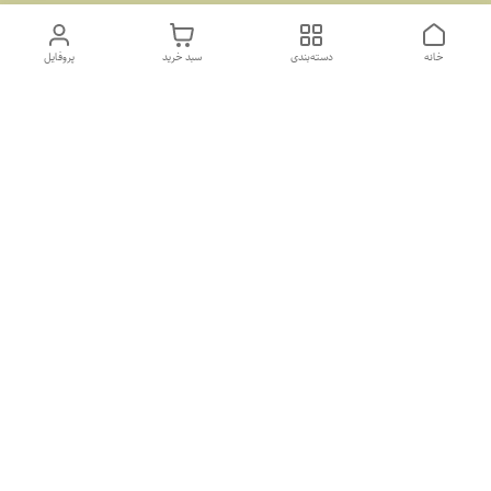
خانه
دسته‌بندی
سبد خرید
پروفایل
دسترسی سریع
تماس با ما
سیاست حریم خصوصی
درباره ما
کانال طرح های غیر ژورنال و ژورنال بله
https://ble.ir/join/AY5dWpXYT2
شماره پشتیانی بله09011873806
شماره فروشگاه 02155877492