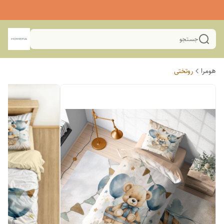
جستجو
هومرا
روتختی