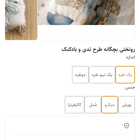
روتختی بچگانه طرح تدی و بادکنک
اندازه
یک نفره
یک نیم نفره
دونفره
جنس
پورش
میکرو
شنل
کالیفرنیا
0