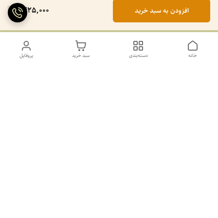
1,425,000
افزودن به سبد خرید
خانه
دسته‌بندی
سبد خرید
پروفایل
دسترسی سریع
تماس با ما
سیاست حریم خصوصی
درباره ما
کانال طرح های غیر ژورنال و ژورنال بله