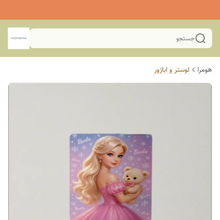
جستجو
هومرا
لوستر و اباژور