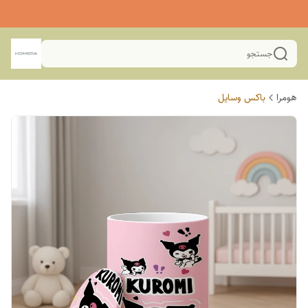
جستجو
هومرا
باکس وسایل