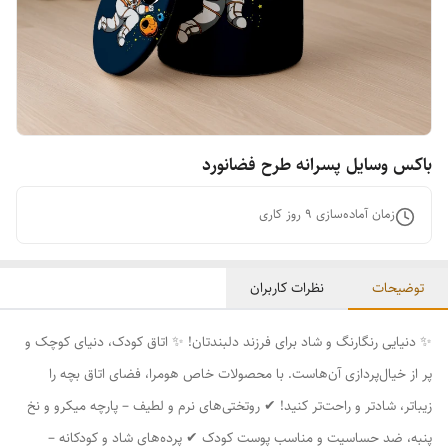
باکس وسایل پسرانه طرح فضانورد
زمان آماده‌سازی
9
روز کاری
توضیحات
نظرات کاربران
✨ دنیایی رنگارنگ و شاد برای فرزند دلبندتان! ✨ اتاق کودک، دنیای کوچک و
پر از خیال‌پردازی آن‌هاست. با محصولات خاص هومرا، فضای اتاق بچه را
زیباتر، شادتر و راحت‌تر کنید! ✔ روتختی‌های نرم و لطیف – پارچه میکرو و نخ
پنبه، ضد حساسیت و مناسب پوست کودک ✔ پرده‌های شاد و کودکانه –