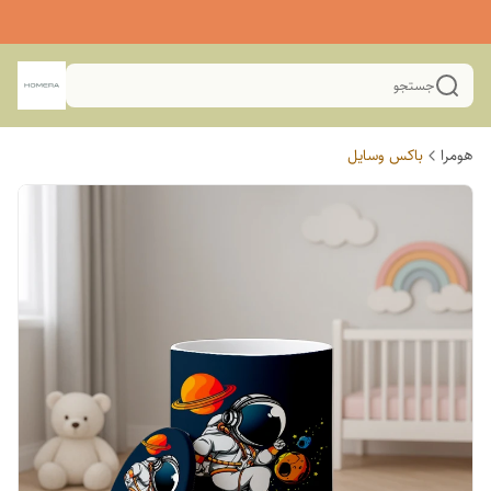
جستجو
هومرا
باکس وسایل