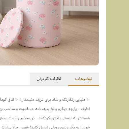
توضیحات
نظرات کاربران
✨ دنیایی رنگارنگ و شاد برای فرزند دلبندتان! ✨ اتاق کودک
لطیف – پارچه میکرو و نخ پنبه، ضد حساسیت و مناسب پوس
شستشو ✔ لوستر و آباژور کودکانه – نور ملایم و آرامش‌ب
خود را به یک دنیای رویایی تبدیل کنید! همین حالا سفار