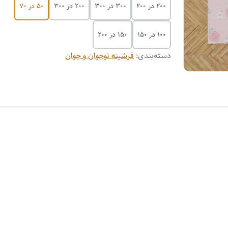
200 در 200
300 در 300
200 در 300
50 در 70
100 در 150
150 در 200
دسته‌بندی
:
فرشینه نوجوان و جوان