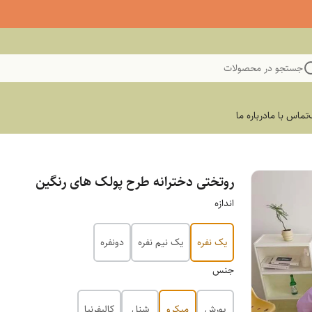
جستجو در محصولات
تماس با ما
درباره ما
روتختی دخترانه طرح پولک های رنگین
اندازه
یک نفره
یک نیم نفره
دونفره
جنس
پورش
میکرو
شنل
کالیفرنیا