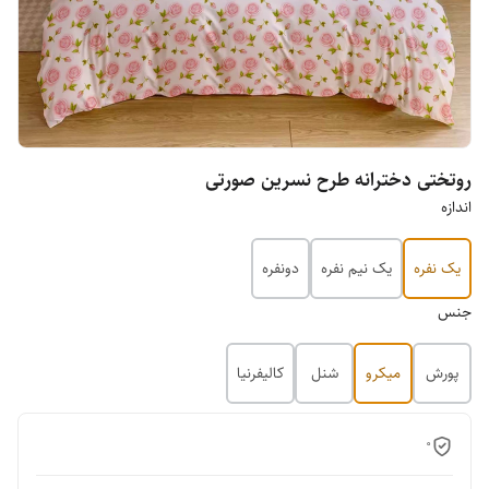
روتختی دخترانه طرح نسرین صورتی
اندازه
یک نفره
یک نیم نفره
دونفره
جنس
پورش
میکرو
شنل
کالیفرنیا
0