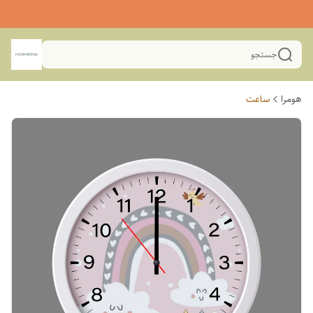
جستجو
هومرا
ساعت