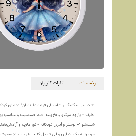
توضیحات
نظرات کاربران
✨ دنیایی رنگارنگ و شاد برای فرزند دلبندتان! ✨ اتاق کودک
لطیف – پارچه میکرو و نخ پنبه، ضد حساسیت و مناسب پوس
شستشو ✔ لوستر و آباژور کودکانه – نور ملایم و آرامش‌ب
خود را به یک دنیای رویایی تبدیل کنید! همین حالا سفار