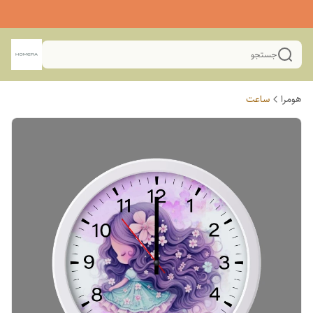
جستجو
هومرا
ساعت