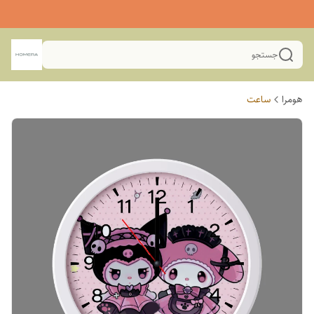
جستجو
هومرا
ساعت