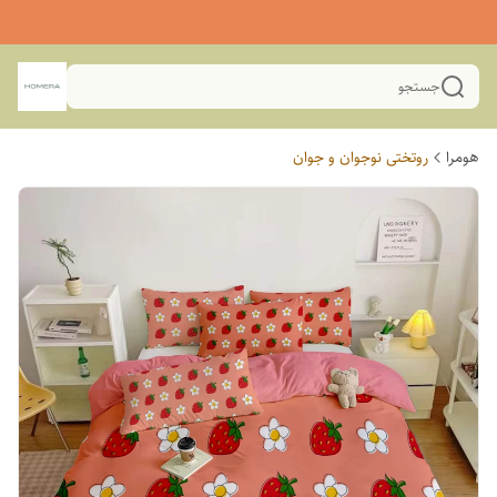
جستجو
هومرا
روتختی نوجوان و جوان