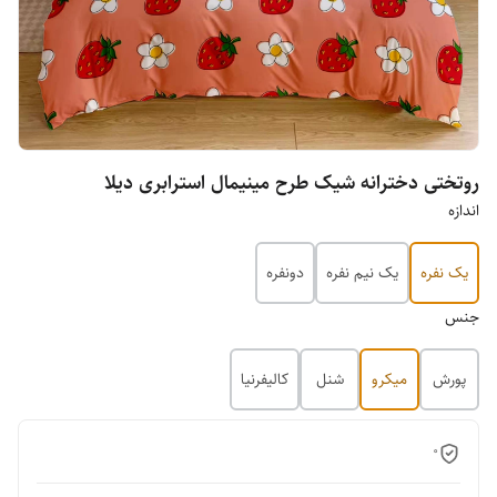
روتختی دخترانه شیک طرح مینیمال استرابری دیلا
اندازه
یک نفره
یک نیم نفره
دونفره
جنس
پورش
میکرو
شنل
کالیفرنیا
0