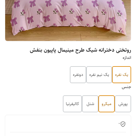
روتختی دخترانه شیک طرح مینیمال پاپیون بنفش
اندازه
یک نفره
یک نیم نفره
دونفره
جنس
پورش
میکرو
شنل
کالیفرنیا
0