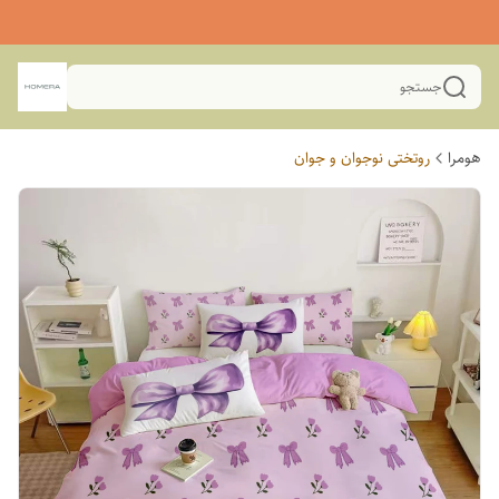
جستجو
هومرا
روتختی نوجوان و جوان