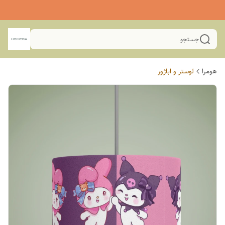
جستجو
هومرا
لوستر و اباژور