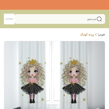
جستجو
هومرا
پرده کودک