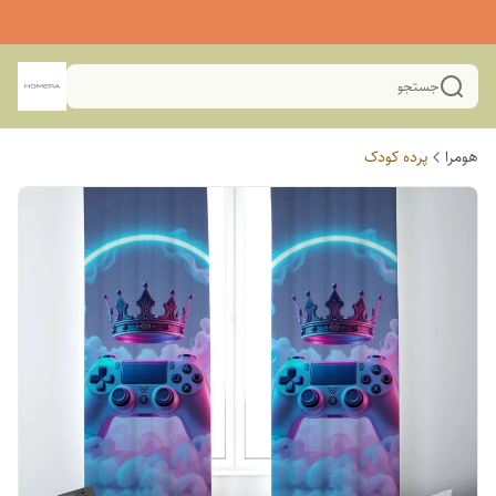
جستجو
هومرا
پرده کودک