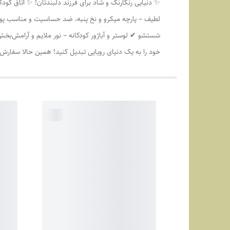
✨ دنیایی رنگارنگ و شاد برای فرزند دلبندتان! ✨ اتاق کودک
لطیف – پارچه میکرو و نخ پنبه، ضد حساسیت و مناسب پوس
شستشو ✔ لوستر و آباژور کودکانه – نور ملایم و آرامش‌ب
خود را به یک دنیای رویایی تبدیل کنید! همین حالا سفار