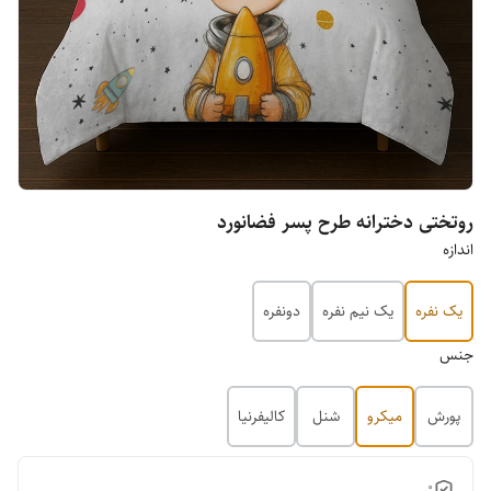
روتختی دخترانه طرح پسر فضانورد
اندازه
یک نفره
یک نیم نفره
دونفره
جنس
پورش
میکرو
شنل
کالیفرنیا
0