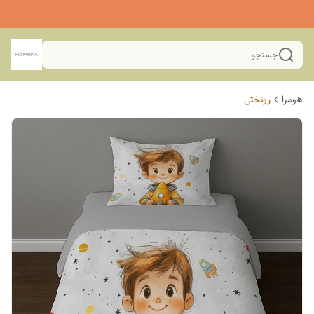
جستجو
هومرا
روتختی