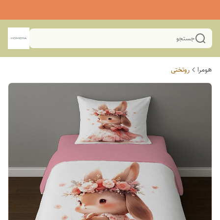
جستجو
هومرا
روتختی