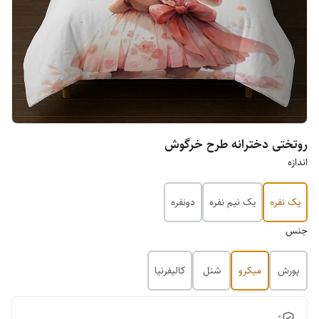
روتختی دخترانه طرح خرگوش
اندازه
یک نفره
یک نیم نفره
دونفره
جنس
پورش
میکرو
شنل
کالیفرنیا
0