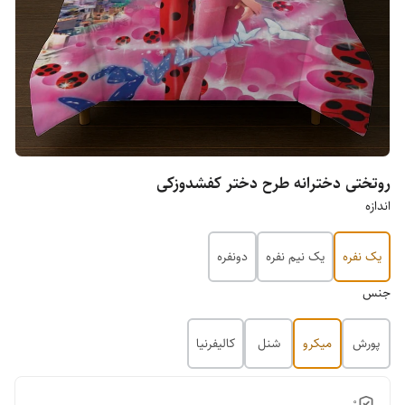
روتختی دخترانه طرح دختر کفشدوزکی
اندازه
یک نفره
یک نیم نفره
دونفره
جنس
پورش
میکرو
شنل
کالیفرنیا
0