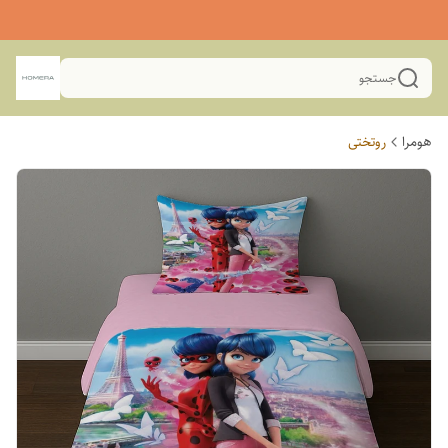
جستجو
هومرا
روتختی