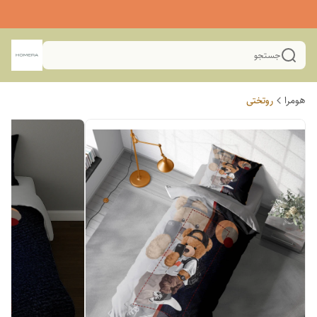
جستجو
هومرا
روتختی