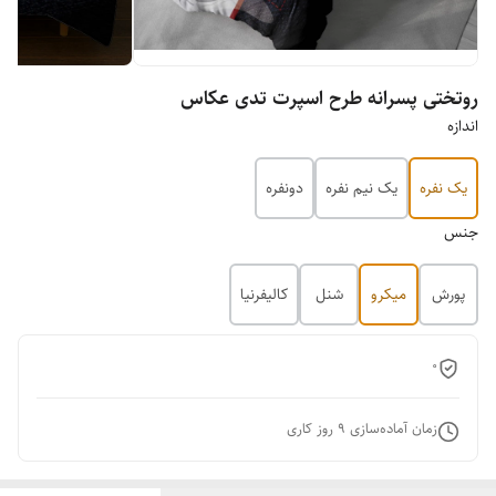
روتختی پسرانه طرح اسپرت تدی عکاس
اندازه
یک نفره
یک نیم نفره
دونفره
جنس
پورش
میکرو
شنل
کالیفرنیا
0
زمان آماده‌سازی
9
روز کاری