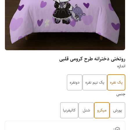
روتختی دخترانه طرح کرومی قلبی
اندازه
یک نفره
یک نیم نفره
دونفره
جنس
پورش
میکرو
شنل
کالیفرنیا
0