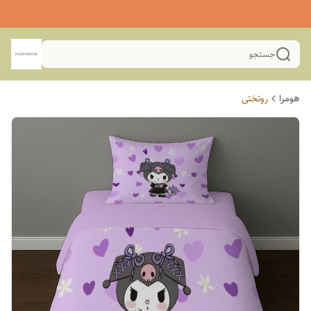
جستجو
هومرا
روتختی