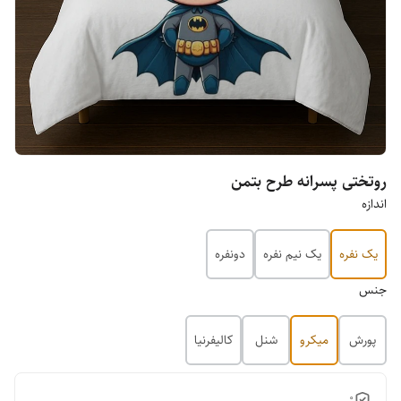
روتختی پسرانه طرح بتمن
اندازه
یک نفره
یک نیم نفره
دونفره
جنس
پورش
میکرو
شنل
کالیفرنیا
0