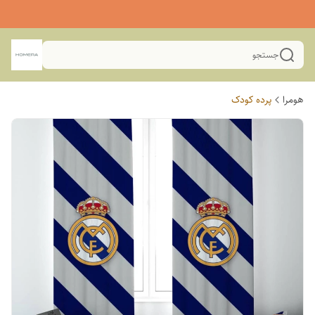
جستجو
هومرا
پرده کودک