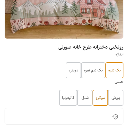
روتختی دخترانه طرح خانه صورتی
اندازه
یک نفره
یک نیم نفره
دونفره
جنس
پورش
میکرو
شنل
کالیفرنیا
0