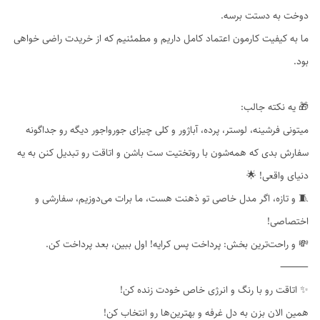
دوخت به دستت برسه.
ما به کیفیت کارمون اعتماد کامل داریم و مطمئنیم که از خریدت راضی خواهی
بود.
🎁 یه نکته جالب:
میتونی فرشینه، لوستر، پرده، آباژور و کلی چیزای جورواجور دیگه رو جداگونه
سفارش بدی که همه‌شون با روتختیت ست باشن و اتاقت رو تبدیل کنن به یه
دنیای واقعی! 🌟
🧵 و تازه، اگر مدل خاصی تو ذهنت هست، ما برات می‌دوزیم، سفارشی و
اختصاصی!
💸 و راحت‌ترین بخش: پرداخت پس کرایه! اول ببین، بعد پرداخت کن.
⸻
✨ اتاقت رو با رنگ و انرژی خاص خودت زنده کن!
همین الان بزن به دل غرفه و بهترین‌ها رو انتخاب کن!