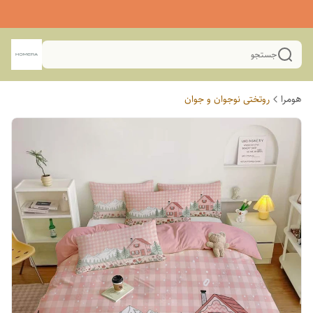
جستجو
هومرا
روتختی نوجوان و جوان