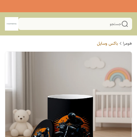
جستجو
هومرا
باکس وسایل