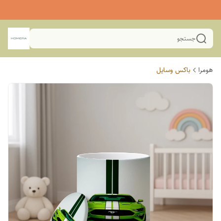
جستجو
هومرا
باکس وسایل