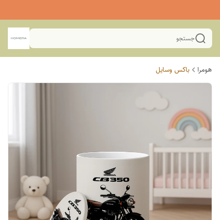
جستجو
هومرا
باکس وسایل