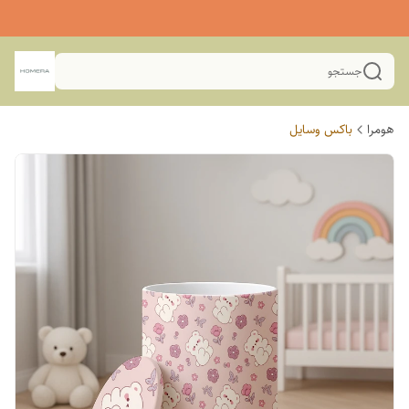
جستجو
هومرا
باکس وسایل